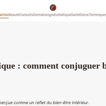
alités
Beauté
Conseils
Dermatologie
Esthétique
Santé
Soins
Technique
tique : comment conjuguer b
erçue comme un reflet du bien-être intérieur.